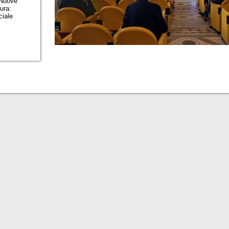
 Nuove
tura:
iciale