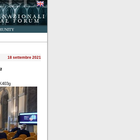
UNITY
18 settembre 2021
a
xK403g