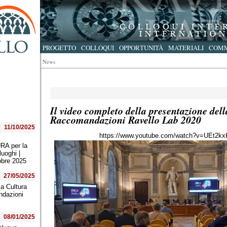
PROGETTO
COLLOQUI
OPPORTUNITÀ
MATERIALI
COMM
News
Il video completo della presentazione dell
Raccomandazioni Ravello Lab 2020
11/10/2025
https://www.youtube.com/watch?v=UEt2k
:
A per la
luoghi |
obre 2025
27/05/2025
la Cultura
ndazioni
08/01/2025