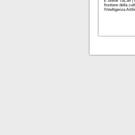
È online TdC58 |
frontiere della cul
l'Intelligenza Artif